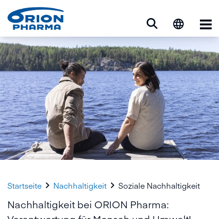
Op


Startseite
Nachhaltigkeit
Soziale Nachhaltigkeit
Nachhaltigkeit bei ORION Pharma:
Verantwortung für Mensch und Umwelt!