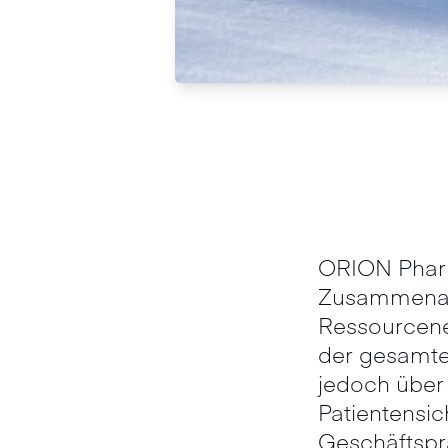
ORION Pharma
Zusammenarb
Ressourcene
der gesamte
jedoch über
Patientensic
Geschäftspr