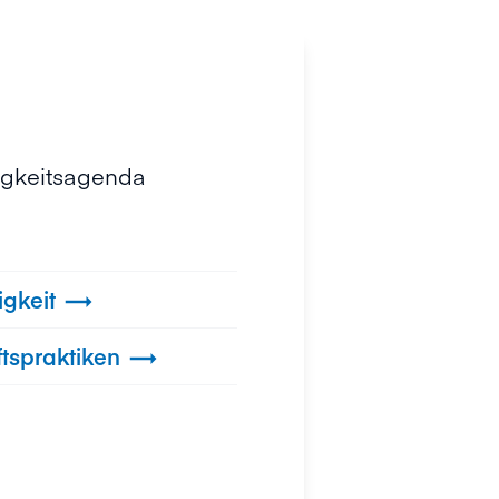
igkeitsagenda
igkeit

tspraktiken
