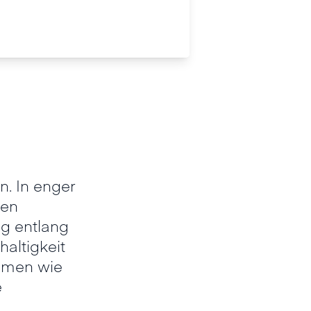
n. In enger
den
g entlang
altigkeit
emen wie
e