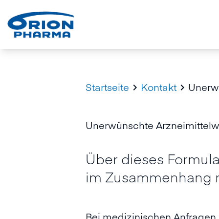
Startseite
Kontakt
Unerwü


Unerwünschte Arzneimittelw
Über dieses Formula
im Zusammenhang m
Bei medizinischen Anfragen